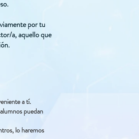
so.
eviamente por tu
ctor/a, aquello que
ión.
eniente a tí.
os alumnos puedan
ntros, lo haremos