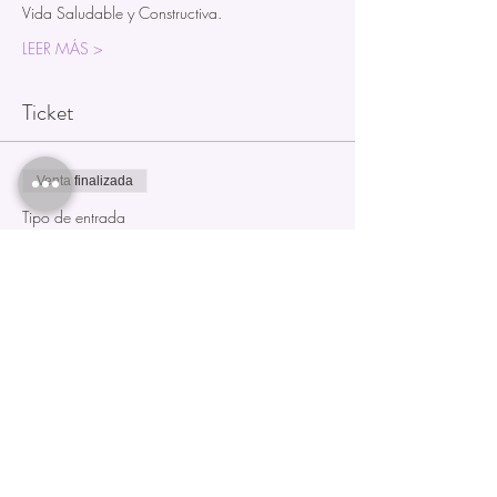
Vida Saludable y Constructiva.
LEER MÁS >
Ticket
Venta finalizada
Tipo de entrada
"Bio-Salud" Sanación Inductiva
Leer más
Precio
$ 2.600,00
Compartir este evento