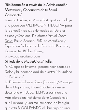
"Bio-Sanación a través de la Administración 
Metafísica y Conductiva de tu Salud 
Consciente".
Formato Online, en Vivo y Participativo. Incluye 
una poderosa MEDITACIÓN INDUCTIVA para 
la Sanación de tus Enfermedades, Dolores 
Físicos y Crónicos. Plataforma Virtual Zoom.
Dicta:
 Paula Soriano. PhD. en Metafísica y 
Experta en Didácticas de Evolución Práctica y 
Consciente. @Glam.Guru_ 
www.paulasoriano.com
Síntesis de la MasterClass/ Taller:
"El Cuerpo se Enferma, porque Rechazamos el 
Dolor y la Incomodidad de nuestra Naturaleza 
en Evolución"
La Enfermedad es el Aviso (Expresión/Mensaje) 
de tu Organismo, informándote de que se 
desarrolló un "DESORDEN", a partir de una 
Administración Ineficiente de tu Consciencia 
aún Limitada, y una Acumulación de Energía 
que está BLOQUEANDO el libre flujo de una 